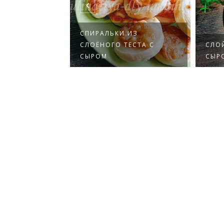
СПИРАЛЬКИ ИЗ
СВЕКЛОЙ,
СЛОЁНОГО ТЕСТА С
СЛО
 АПЕЛЬС...
СЫРОМ
СЫР