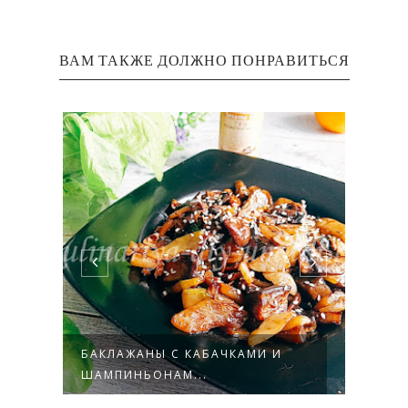
ВАМ ТАКЖЕ ДОЛЖНО ПОНРАВИТЬСЯ
ЕМ
БАКЛАЖАНЫ С КАБАЧКАМИ И
КУР
ШАМПИНЬОНАМ...
БАКЛ