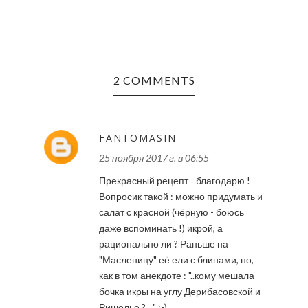
2 COMMENTS
FANTOMASIN
25 ноября 2017 г. в 06:55
Прекрасный рецепт - благодарю !
Вопросик такой : можно придумать и
салат с красной (чёрную - боюсь
даже вспоминать !) икрой, а
рационально ли ? Раньше на
"Масленицу" её ели с блинами, но,
как в том анекдоте : "..кому мешала
бочка икры на углу Дерибасовской и
Ришелье ?...." :-)