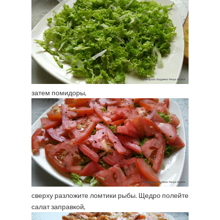
затем помидоры,
сверху разложите ломтики рыбы. Щедро полейте
салат заправкой,