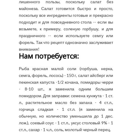
лишенного пользы, поскольку салат без
майонеза. Салат готовится быстро и просто,
поскольку все ингредиенты готовые и прекрасно
подходит и для повседневного стола -- если вы
возьмете, к примеру, соленую горбушу, и для
праздничного -- если используете семгу или
форель. Так что рецепт однозначно заслуживает
внимания!
Нам потребуется:
Рыба красная малой соли (горбуша, нерка,
семга, форель, лосось) - 150 г, салат айсберг или
пекинская капуста -1/2 кочана, помидоры черри
- 8-10 шт., я заменила одним большим
помидором. Для заправки: семена кунжута - 1 ст.
л., растительное масло без запаха - 4 ст.л.,
горчица сладкая - 1 ст.л. (я заменила на
обычную, но количество уменьшила до 1 дес.
лож.), соевый соус - 1 ст.л., уксус столовый 9% - 1
ст.л., сахар - 1 ч.л., соль, молотый черный перец.