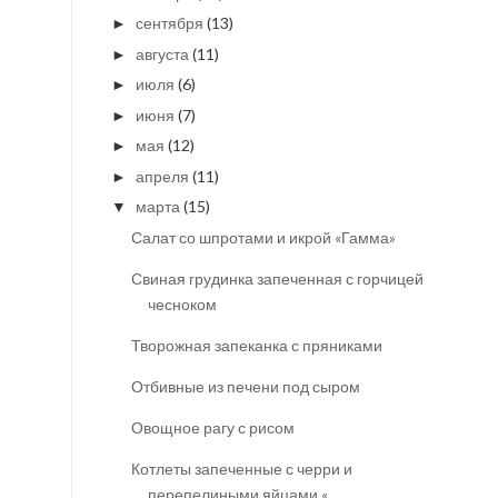
сентября
(13)
►
августа
(11)
►
июля
(6)
►
июня
(7)
►
мая
(12)
►
апреля
(11)
►
марта
(15)
▼
Салат со шпротами и икрой «Гамма»
Свиная грудинка запеченная с горчицей и
чесноком
Творожная запеканка с пряниками
Отбивные из печени под сыром
Овощное рагу с рисом
Котлеты запеченные с черри и
перепелиными яйцами «...