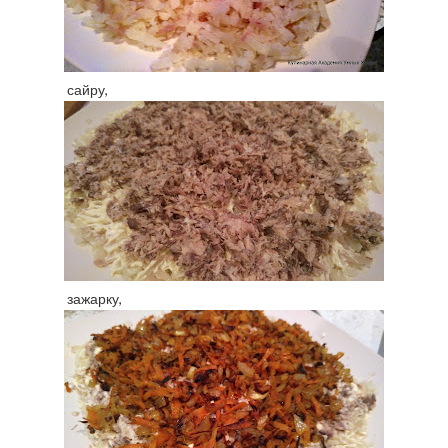
сайру,
зажарку,