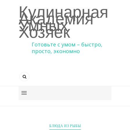
Кулинарная
Академия
Умных
Хозяек
Готовьте с умом – быстро,
просто, экономно
БЛЮДА ИЗ РЫБЫ