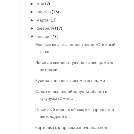
мая
(7)
►
апреля
(16)
►
марта
(13)
►
февраля
(17)
►
января
(10)
▼
Мясные котлеты по-осетински «Орлиный
глаз»
Ленивая свинина тушёная с овощами по-
питерски
Куриная печень с рисом и овощами
Салат из квашеной капусты, яблока и
кукурузы «Смол...
Песочный пирог с яблоками, вареньем и
шоколадной к...
Картошка с фаршем запеченная под