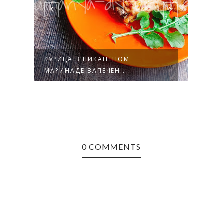
КУРИЦА В ПИКАНТНОМ
КУРИ
МАРИНАДЕ ЗАПЕЧЁН...
ЧЕСН
0 COMMENTS