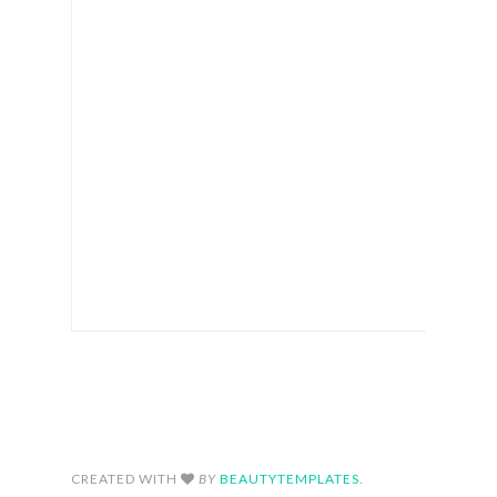
FOLLOW ON INSTAGRAM
CREATED WITH
BY
BEAUTYTEMPLATES
.