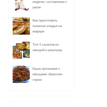
неделю: составляем с
умом
Как приготовить
пышные оладьи на
кефире
Топ-5 салатов из
овощей к шашлыку
Каша гречневая с
овощами «Красная
горка»