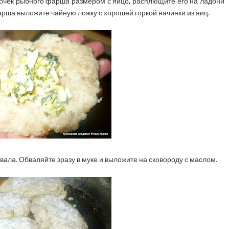
сочек рыбного фарша размером с яйцо, расплющите его на ладони
рша выложите чайную ложку с хорошей горкой начинки из яиц.
вала. Обваляйте зразу в муке и выложите на сковороду с маслом.