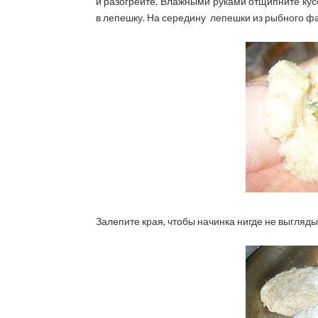
и разогрейте. Влажными руками отщипните ку
в лепешку. На середину лепешки из рыбного фа
Залепите края, чтобы начинка нигде не выгляды