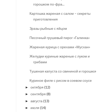
горошком по-фра...
Картошка жареная с салом – секреты
приготовления
Зразы рыбные с яйцом
Песочный грушевый пирог «Галинка»
Жареная курица с орехами «Мусхан»
Желудки куриные жареные с луком и
грибами
Тушеная капуста со свининой и горошком
Куриное филе с рисом в соевом соусе
октября
(12)
►
сентября
(8)
►
августа
(13)
►
июля
(14)
►