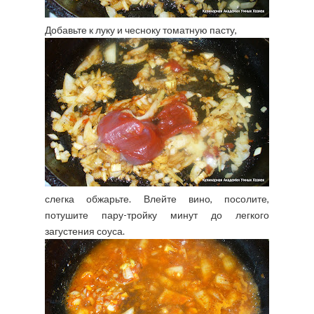
Добавьте к луку и чесноку томатную пасту,
слегка обжарьте. Влейте вино, посолите,
потушите пару-тройку минут до легкого
загустения соуса.