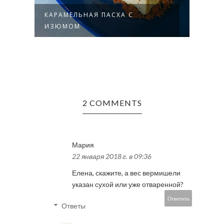
КАРАМЕЛЬНАЯ ПАСХА С
ПАСХ
ИЗЮМОМ
2 COMMENTS
Мария
22 января 2018 г. в 09:36
Елена, скажите, а вес вермишели
указан сухой или уже отваренной?
Ответить
Ответы