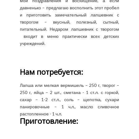
мои поздравления и восхищение, а если
давненько – предлагаю восполнить этот пробел
и приготовить замечательный лапшевник с
творогом – вкусный, полезный, сытный,
питательный. Недаром лапшевник с творогом
входит в меню практически всех детских
учреждений.
Нам потребуется:
Лапша или мелкая вермишель – 250 г, творог –
250 г, яйца – 2 шт., сметана - 1 ст.л. с горкой,
сахар – 1-2 ст.л., соль – щепотка, сухари
панировочные – 1 ч.л., масло сливочное
растопленное - 1 ч.л.
Приготовление: