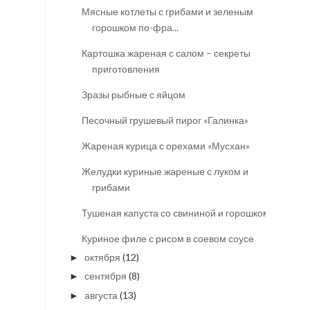
Мясные котлеты с грибами и зеленым
горошком по-фра...
Картошка жареная с салом – секреты
приготовления
Зразы рыбные с яйцом
Песочный грушевый пирог «Галинка»
Жареная курица с орехами «Мусхан»
Желудки куриные жареные с луком и
грибами
Тушеная капуста со свининой и горошком
Куриное филе с рисом в соевом соусе
октября
(12)
►
сентября
(8)
►
августа
(13)
►