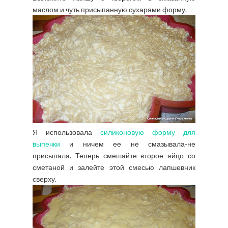
маслом и чуть присыпанную сухарями форму.
Я использовала
силиконовую форму для
выпечки
и ничем ее не смазывала-не
присыпала. Теперь смешайте второе яйцо со
сметаной и залейте этой смесью лапшевник
сверху.