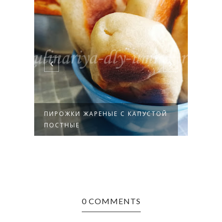
ПИРОЖКИ ЖАРЕНЫЕ С КАПУСТОЙ
САЛА
ПОСТНЫЕ
АНАН
0 COMMENTS