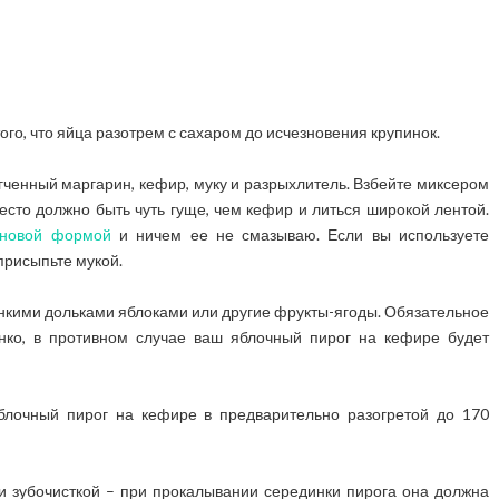
го, что яйца разотрем с сахаром до исчезновения крупинок.
гченный маргарин, кефир, муку и разрыхлитель. Взбейте миксером
есто должно быть чуть гуще, чем кефир и литься широкой лентой.
оновой формой
и ничем ее не смазываю. Если вы используете
присыпьте мукой.
онкими дольками яблоками или другие фрукты-ягоды. Обязательное
нко, в противном случае ваш яблочный пирог на кефире будет
блочный пирог на кефире в предварительно разогретой до 170
и зубочисткой – при прокалывании серединки пирога она должна