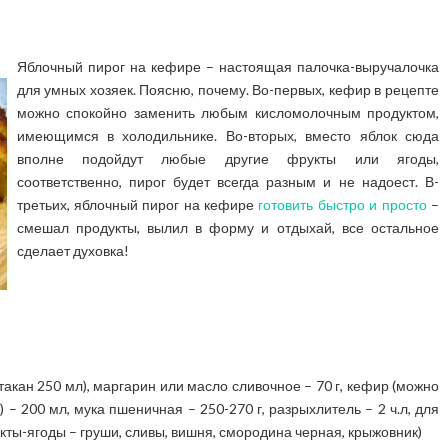
Яблочный пирог на кефире – настоящая палочка-выручалочка
для умных хозяек. Поясню, почему. Во-первых, кефир в рецепте
можно спокойно заменить любым кисломолочным продуктом,
имеющимся в холодильнике. Во-вторых, вместо яблок сюда
вполне подойдут любые другие фрукты или ягоды,
соответственно, пирог будет всегда разным и не надоест. В-
третьих, яблочный пирог на кефире
готовить быстро и просто
–
смешал продукты, вылил в форму и отдыхай, все остальное
сделает духовка!
стакан 250 мл), маргарин или масло сливочное – 70 г, кефир (можно
 – 200 мл, мука пшеничная – 250-270 г, разрыхлитель – 2 ч.л, для
укты-ягоды – груши, сливы, вишня, смородина черная, крыжовник)