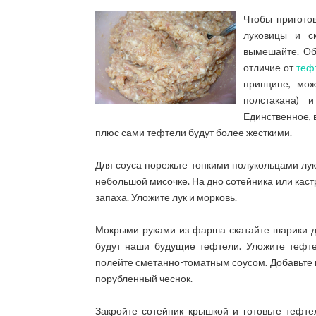
Чтобы пригото
луковицы и с
вымешайте. Об
отличие от
теф
принципе, мо
полстакана) 
Единственное, 
плюс сами тефтели будут более жесткими.
Для соуса порежьте тонкими полукольцами лук
небольшой мисочке. На дно сотейника или каст
запаха. Уложите лук и морковь.
Мокрыми руками из фарша скатайте шарики д
будут наши будущие тефтели. Уложите тефте
полейте сметанно-томатным соусом. Добавьте 
порубленный чеснок.
Закройте сотейник крышкой и готовьте тефт