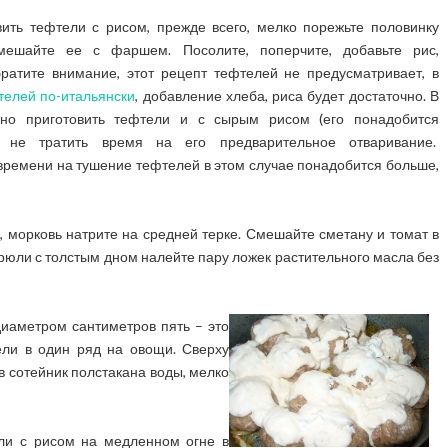
вить тефтели с рисом, прежде всего, мелко порежьте половинку
мешайте ее с фаршем. Посолите, поперчите, добавьте рис,
ратите внимание, этот рецепт тефтелей не предусматривает, в
телей по-итальянски
, добавление хлеба, риса будет достаточно. В
жно приготовить тефтели и с сырым рисом (его понадобится
и не тратить время на его предварительное отваривание.
времени на тушение тефтелей в этом случае понадобится больше,
, морковь натрите на средней терке. Смешайте сметану и томат в
рюли с толстым дном налейте пару ложек растительного масла без
иаметром сантиметров пять – это
ли в один ряд на овощи. Сверху
в сотейник полстакана воды, мелко
ели с рисом на медленном огне в