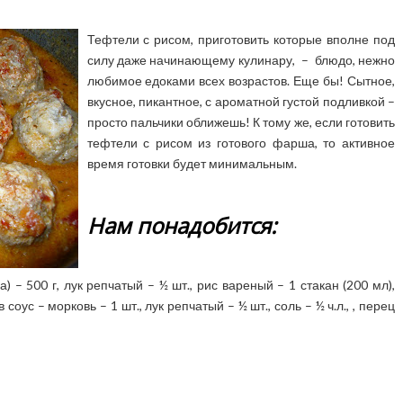
Тефтели с рисом, приготовить которые вполне под
силу даже начинающему кулинару, – блюдо, нежно
любимое едоками всех возрастов. Еще бы! Сытное,
вкусное, пикантное, с ароматной густой подливкой –
просто пальчики оближешь!
К тому же, если готовить
тефтели с рисом из готового фарша, то активное
время готовки будет минимальным.
Нам понадобится:
 – 500 г, лук репчатый – ½ шт., рис вареный – 1 стакан (200 мл),
 соус – морковь – 1 шт., лук репчатый – ½ шт., соль – ½ ч.л., , перец