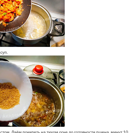
суп.
ом. Даём покипеть на тихом огне до готовности пшена, минут 10.