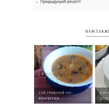
← Предыдущий рецепт
ВАМ ТАКЖ
УП С
СУП ГРИБНОЙ ПО-
СУП СО ЩА
ВЕНГЕРСКИ
ЗЕЛЁНЫМ Г