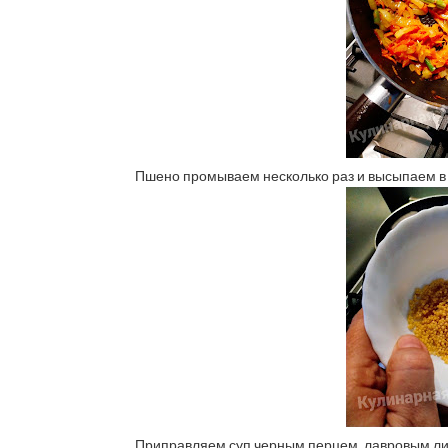
Пшено промываем несколько раз и высыпаем в 
Приправляем суп черным перцем, лавровым лист