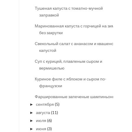
Тушеная капуста с томатно-мучной
заправкой
Маринованная капуста с горчицей на зиму
без закрутки
Свекольный салат с ананасом и квашеной
капустой
Суп с курицей, плавленым сыром и
вермишелью
Куриное филе с яблоком и сыром по-
французски
Фаршированные запеченые шампиньоны
сентября
(5)
►
августа
(11)
►
июля
(6)
►
июня
(3)
►