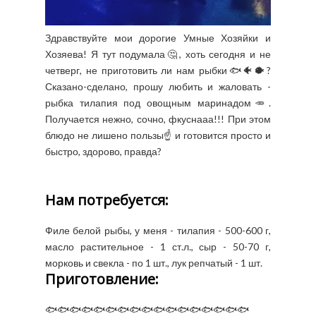
Здравствуйте мои дорогие Умные Хозяйки и
Хозяева! Я тут подумала🤔, хоть сегодня и не
четверг, не приготовить ли нам рыбки🐟🐠🐡?
Сказано-сделано, прошу любить и жаловать -
рыбка тилапия под овощным маринадом🥕.
Получается нежно, сочно, фкуснааа!!! При этом
блюдо не лишено пользы☝️ и готовится просто и
быстро, здорово, правда?
Нам потребуется:
Филе белой рыбы, у меня - тилапия - 500-600 г,
масло растительное - 1 ст.л., сыр - 50-70 г,
морковь и свекла - по 1 шт., лук репчатый - 1 шт.
Приготовление:
🐟🐟🐟🐟🐟🐟🐟🐟🐟🐟🐟🐟🐟🐟🐟🐟🐟