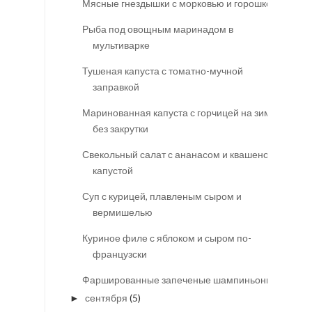
Мясные гнездышки с морковью и горошком
Рыба под овощным маринадом в
мультиварке
Тушеная капуста с томатно-мучной
заправкой
Маринованная капуста с горчицей на зиму
без закрутки
Свекольный салат с ананасом и квашеной
капустой
Суп с курицей, плавленым сыром и
вермишелью
Куриное филе с яблоком и сыром по-
французски
Фаршированные запеченые шампиньоны
сентября
(5)
►