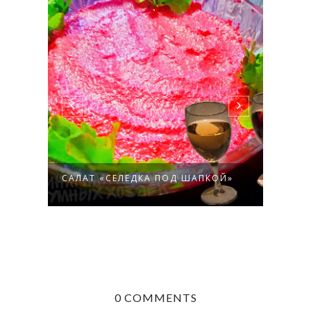
САЛА
САЛАТ «СЕЛЕДКА ПОД ШАПКОЙ»
ЯБЛО
0 COMMENTS