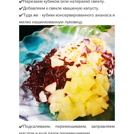
✔️Нарезаем кубиком (или натираем) свеклу.
✔️Добавляем к свекле квашеную капусту.
✔️Туда же - кубики консервированного ананаса и
мелко нашинкованную луковицу.
✔️Подсаливаем, перемешиваем, заправляем
маслом и ещё разок перемешиваем.