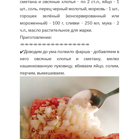
сметана и овсяные хлопья - по 2 ст.л., яйцо - 1
шт., соль, перец черный молотый, морковь - 1 шт.,
горошек зелёный (консервированный или
мороженный) - 100 г, сливки - 250 мл, мука - 2
ч.л., масло растительное для жарки.
Приготовление:
🥕🥕🥕🥕🥕🥕🥕🥕🥕🥕🥕🥕🥕🥕🥕🥕
✔️Доводим до ума полкило фарша - добавляем в
него овсяные хлопья и сметану, мелко
нашинкованную луковицу, вбиваем яйцо, солим,
перчим, вымешиваем.