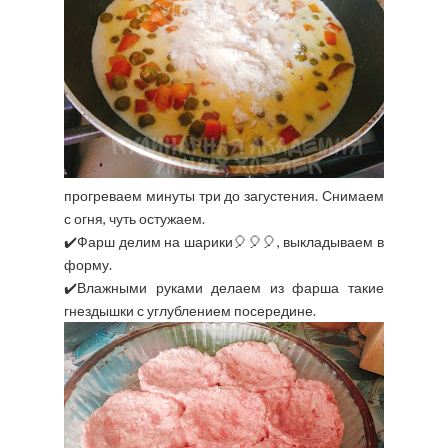
прогреваем минуты три до загустения. Снимаем
с огня, чуть остужаем.
✔️Фарш делим на шарики🎈🎈🎈, выкладываем в
форму.
✔️Влажными руками делаем из фарша такие
гнездышки с углублением посередине.