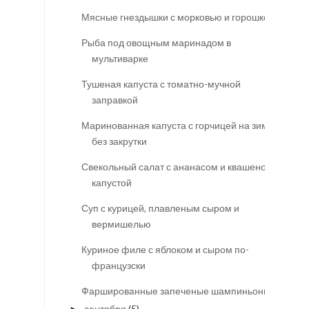
Мясные гнездышки с морковью и горошком
Рыба под овощным маринадом в
мультиварке
Тушеная капуста с томатно-мучной
заправкой
Маринованная капуста с горчицей на зиму
без закрутки
Свекольный салат с ананасом и квашеной
капустой
Суп с курицей, плавленым сыром и
вермишелью
Куриное филе с яблоком и сыром по-
французски
Фаршированные запеченые шампиньоны
сентября
(5)