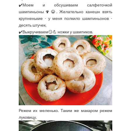
✔️Моем и обсушиваем салфеточкой
шампиньоны🍄😂. Желательно канешн взять
крупненькие - у меня полкило шампиньонов -
десять штучек.
✔️Выкручиваем😏💪 ножки у шампиков.
Режем их меленько. Таким же макаром режем
луковицу.