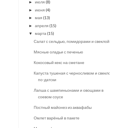
июля
(8)
►
июня
(4)
►
мая
(13)
►
апреля
(15)
►
марта
(15)
▼
Салат с сельдью, помидорами и свеклой
Мясные оладьи с печенью
Кокосовый кекс на сметане
Капуста тушеная с черносливом и свеклой
по-датски
Лапша с шампиньонами и овощами в
соевом соусе
Постный майонез из аквафабы
Омлет варёный в пакете