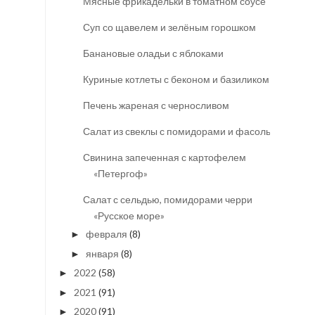
Мясные фрикадельки в томатном соусе
Суп со щавелем и зелёным горошком
Банановые оладьи с яблоками
Куриные котлеты с беконом и базиликом
Печень жареная с черносливом
Салат из свеклы с помидорами и фасолью
Свинина запеченная с картофелем
«Петергоф»
Салат с сельдью, помидорами черри
«Русское море»
февраля
(8)
►
января
(8)
►
2022
(58)
►
2021
(91)
►
2020
(91)
►