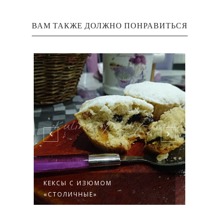
ВАМ ТАКЖЕ ДОЛЖНО ПОНРАВИТЬСЯ
КЕКСЫ С ИЗЮМОМ
ПЕЧЕ
«СТОЛИЧНЫЕ»
ЧЕР