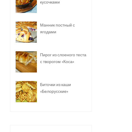
кусочками
Манник постный с
ягодами
Пирог из слоеного теста
с творогом «Коса»
Биточки из каши
«Белорусские»