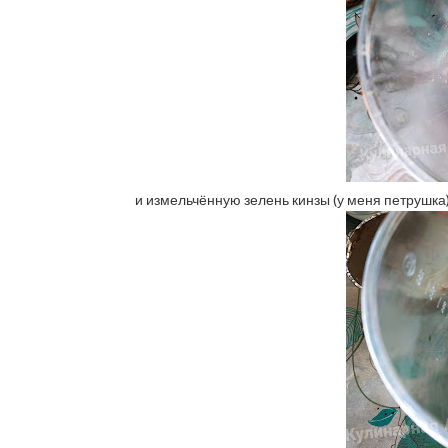
и измельчённую зелень кинзы (у меня петрушка)