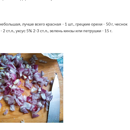
большая, лучше всего красная - 1 шт., грецкие орехи - 50 г, чеснок
2 ст.л., уксус 5% 2-3 ст.л., зелень кинзы или петрушки - 15 г.