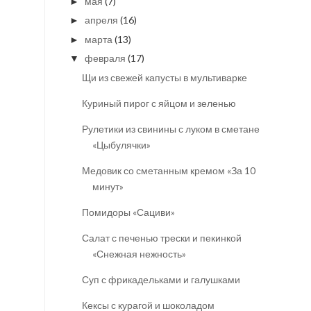
мая
(7)
►
апреля
(16)
►
марта
(13)
►
февраля
(17)
▼
Щи из свежей капусты в мультиварке
Куриный пирог с яйцом и зеленью
Рулетики из свинины с луком в сметане
«Цыбулячки»
Медовик со сметанным кремом «За 10
минут»
Помидоры «Сациви»
Салат с печенью трески и пекинкой
«Снежная нежность»
Суп с фрикадельками и галушками
Кексы с курагой и шоколадом