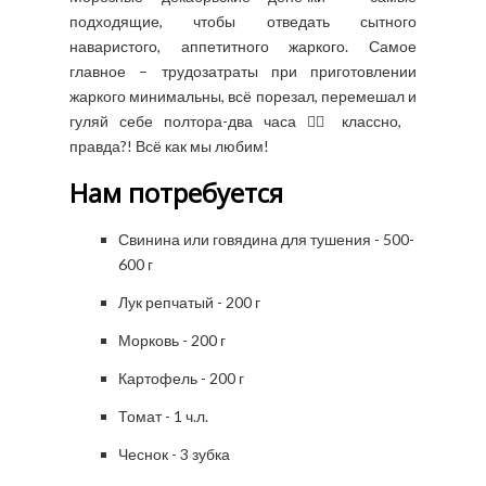
подходящие, чтобы отведать сытного
наваристого, аппетитного жаркого. Самое
главное – трудозатраты при приготовлении
жаркого минимальны, всё порезал, перемешал и
гуляй себе полтора-два часа 🚶‍♀️ классно,
правда?! Всё как мы любим!
Нам потребуется
Свинина или говядина для тушения - 500-
600 г
Лук репчатый - 200 г
Морковь - 200 г
Картофель - 200 г
Томат - 1 ч.л.
Чеснок - 3 зубка