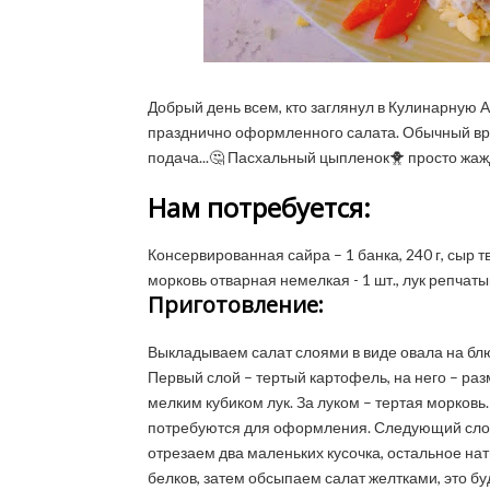
Добрый день всем, кто заглянул в Кулинарную 
празднично оформленного салата. Обычный вро
подача...🤔 Пасхальный цыпленок🐥 просто жажд
Нам потребуется:
Консервированная сайра – 1 банка, 240 г, сыр тв
морковь отварная немелкая - 1 шт., лук репчаты
Приготовление:
Выкладываем салат слоями в виде овала на блю
Первый слой – тертый картофель, на него – ра
мелким кубиком лук. За луком – тертая морковь
потребуются для оформления. Следующий слой 
отрезаем два маленьких кусочка, остальное на
белков, затем обсыпаем салат желтками, это б