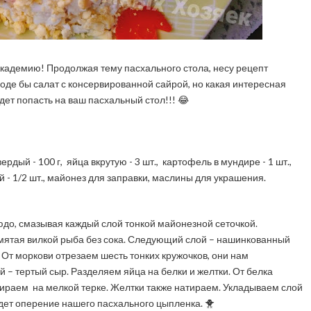
Академию! Продолжая тему пасхального стола, несу рецепт
де бы салат с консервированной сайрой, но какая интересная
ет попасть на ваш пасхальный стол!!! 😂
ердый - 100 г, яйца вкрутую - 3 шт., картофель в мундире - 1 шт.,
й - 1/2 шт., майонез для заправки, маслины для украшения.
до, смазывая каждый слой тонкой майонезной сеточкой.
змятая вилкой рыба без сока. Следующий слой – нашинкованный
. От моркови отрезаем шесть тонких кружочков, они нам
– тертый сыр. Разделяем яйца на белки и желтки. От белка
тираем на мелкой терке. Желтки также натираем. Укладываем слой
удет оперение нашего пасхального цыпленка. 🐥